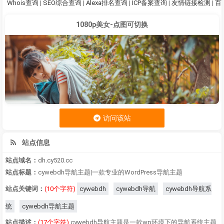
Whois查询
|
SEO综合查询
|
Alexa排名查询
|
ICP备案查询
|
友情链接检测
|
百
1080p美女-点图可切换
访问该站
站点信息
站点域名：
dh.cy520.cc
站点标题：
cywebdh导航主题|一款专业的WordPress导航主题
站点关键词：
(10个字符)
cywebdh
cywebdh导航
cywebdh导航系
统
cywebdh导航主题
站点描述：
(17个字符)
cywebdh导航主题是一款wp环境下的导航系统主题