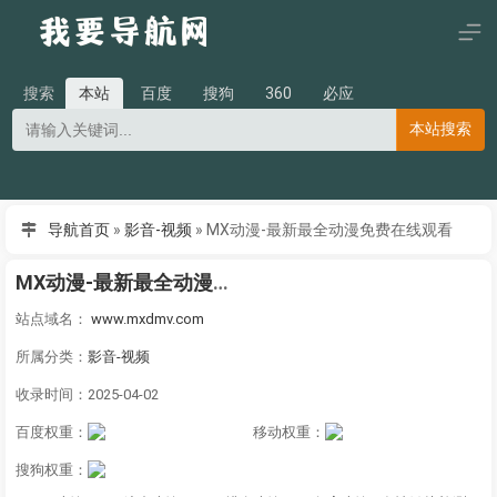
搜索
本站
百度
搜狗
360
必应
本站搜索
导航首页
»
影音-视频
»
MX动漫-最新最全动漫免费在线观看
MX动漫-最新最全动漫免费在线观看
站点域名：
www.mxdmv.com
所属分类：
影音-视频
收录时间：2025-04-02
百度权重：
移动权重：
搜狗权重：